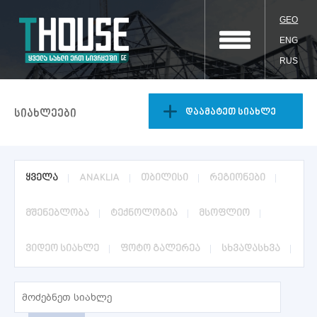
GEO
ENG
RUS
დაამატეთ სიახლე
სიახლეები
ყველა
ANAKLIA
თბილისი
რეგიონები
მშენებლობა
ტექნოლოგია
მსოფლიო
ვიდეო სიახლე
ფოტო გალერეა
სხვადასხვა