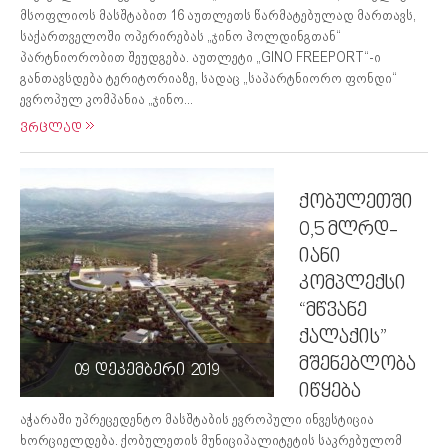
მსოფლიოს მასშტაბით 16 აუთლეთს წარმატებულად მართავს,
საქართველოში ოპერირებას „ჯინო ჰოლდინგთან“
პარტნიორობით შეუდგება. აუთლეტი „GINO FREEPORT“-ი
განთავსდება ტერიტორიაზე, სადაც „საპარტნიორო ფონდი“
ევროპულ კომპანია „ჯინო...
ვრცლად
ქობულეთში
0,5 მლრდ-
იანი
კომპლექსი
“მწვანე
ქალაქის”
მშენებლობა
09 დეკემბერი 2019
იწყება
აჭარაში უპრეცედენტო მასშტაბის ევროპული ინვესტიცია
ხორციელდება. ქობულეთის მუნიციპალიტეტის საკრებულომ