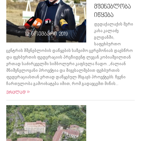
მშენებლობა
იწყება
დედაქალაქის მერი
კახა კალაძე
12 ნოემბერი 2019
გლდანში,
საფეხბურთო
ცენტრის მშენებლობის დაწყების საზეიმო ცერემონიას დაესწრო
და ფეხბურთის ფედერაციის პრეზიდენტ ლევან კობიაშვილთან
ერთად საძირკველში სიმბოლური კაფსულა ჩადო. „ძალიან
მნიშვნელოვანი პროექტია და მივესალმებით ფეხბურთის
ფედერაციასთან ერთად დაწყებულ მსგავს პროექტებს. ჩვენი
ჩართულობა გამოიხატება იმით, რომ გადავცემთ მიწის...
ვრცლად