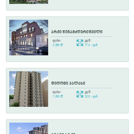
არქი წინამძღვრიშვილი
ფასი:
კვ.მ:
2 280
¢
77.0 - დან
დიღომი პალასი
ფასი:
კვ.მ:
1 200
¢
52.0 - დან