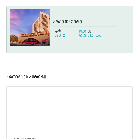
არქი თაუერი
ფასი:
კვ.მ:
3 960
¢
61.0 - დან
პროექტის ავტორი: