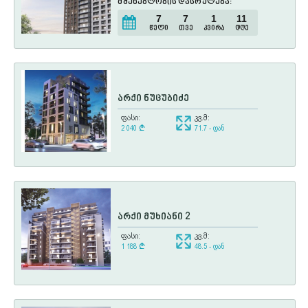
მშენებლობის დასრულება:
7
7
1
11
წელი
თვე
კვირა
დღე
არქი ნუცუბიძე
ფასი:
კვ.მ:
2 040
¢
71.7 - დან
არქი მუხიანი 2
ფასი:
კვ.მ:
1 188
¢
48.5 - დან