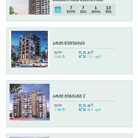
მშენებლობის დასრულება:
7
7
1
13
წელი
თვე
კვირა
დღე
არქი ნუცუბიძე
ფასი:
კვ.მ:
2 040
¢
71.7 - დან
არქი მუხიანი 2
ფასი:
კვ.მ:
1 188
¢
48.5 - დან