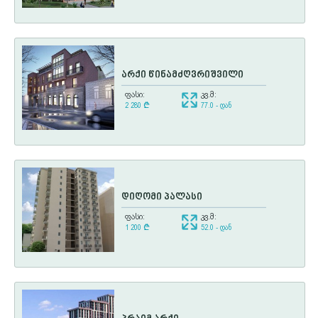
არქი წინამძღვრიშვილი
ფასი:
კვ.მ:
2 280
¢
77.0 - დან
დიღომი პალასი
ფასი:
კვ.მ:
1 200
¢
52.0 - დან