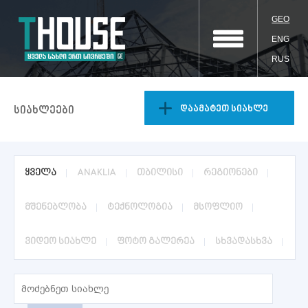
GEO
ENG
RUS
დაამატეთ სიახლე
სიახლეები
ყველა
ANAKLIA
თბილისი
რეგიონები
მშენებლობა
ტექნოლოგია
მსოფლიო
ვიდეო სიახლე
ფოტო გალერეა
სხვადასხვა