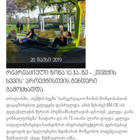
20 მაისი 2019
რეკრეაციული ზონა 10 ჰა-ზე - „თემქის
ხევის“ პროექტისთვის ტენდერი
გამოცხადდა
თბილისში, „თემქის ხევში“ სარეკრეაციო ზონის მოწყობასთან
დაკავშირებით კვლევები დასრულდა. ამის შესახებ BM.GE-ის
დედაქალაქის მერიის პრესსამსახურიდან აცნობეს. კვლევა „გამა
კონსალტინგმა“ ჩაატარა და ის 75 ათასი ლარი დაჯდა. კვლევა
ითვალისწინებდა საინჟინრო ინფრასტრუქტურის, ტერასებად
დაყოფის და ხელოვნური მდინარის მოწყობის პოტენციალის
შესწავლას. ასევე, შესწავლილ იქნა...