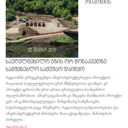
რიკოთის
20 მაისი 2019
საუღელტეხილო გზის ორ მონაკვეთზე
სამშენებლო სამუშაო დაიწყო
რეგიონში უპრეცენდენტო ინფრასტრუქტურული პროექტის -
რიკოთის საუღელტეხილო გზის მშენებლობა დაიწყო. ეს
პროექტი ევროპაში ერთ-ერთი ურთულესია საინჟინრო
თვალსაზრისით, ამიერკავკასიაში კი მსგავსი მასშტაბის პროექტი
ჯერ არ განხორციელებულა. მიმდინარე სამუშაოებს,
საქართველოს ვიცე-პრემიერი, რეგიონული განვითარებისა და
ინფრასტრუქტურის მინისტრი მაია ცქიტიშვილი, მინისტრის
პირველი...
ვრცლად