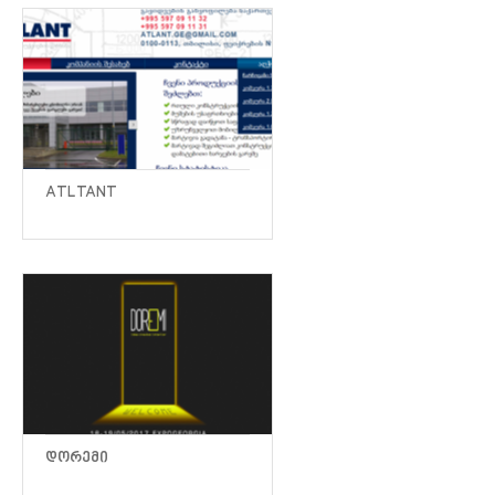
ATLTANT
ᲓᲝᲠᲔᲛᲘ