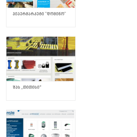
ᲰᲘᲞᲔᲠᲛᲐᲠᲙᲔᲢᲘ "ᲓᲝᲛᲘᲜᲝ"
ᲨᲞᲡ „ᲗᲘᲗᲘᲡᲘ“