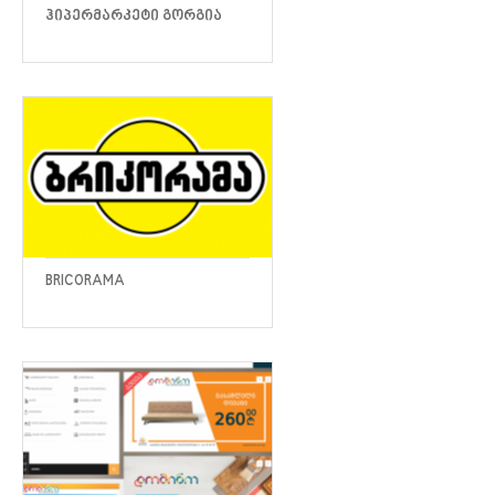
ᲰᲘᲞᲔᲠᲛᲐᲠᲙᲔᲢᲘ ᲒᲝᲠᲒᲘᲐ
BRICORAMA