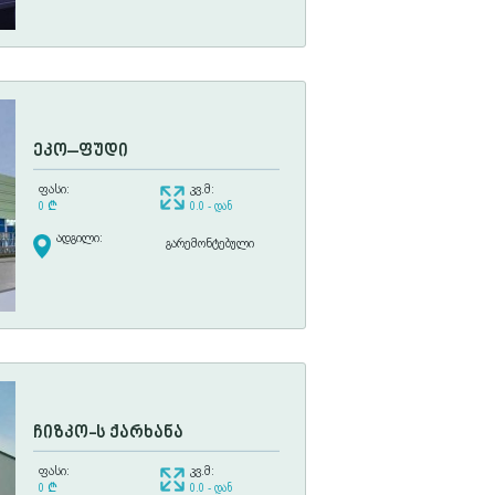
ეკო–ფუდი
ფასი:
კვ.მ:
0
¢
0.0 - დან
ადგილი:
გარემონტებული
ჩიზკო-ს ქარხანა
ფასი:
კვ.მ:
0
¢
0.0 - დან