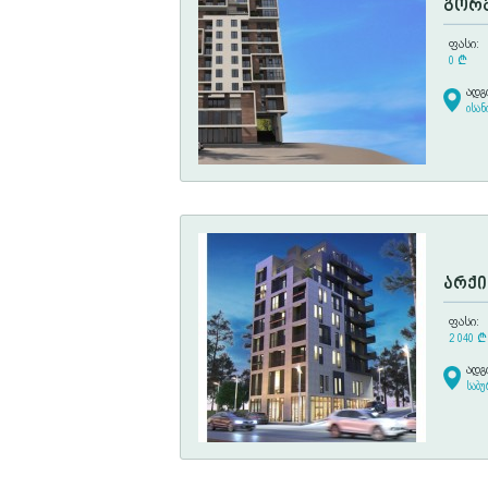
გორგ
ფასი:
0
¢
ადგ
ისან
არქი
ფასი:
2 040
¢
ადგ
საბ