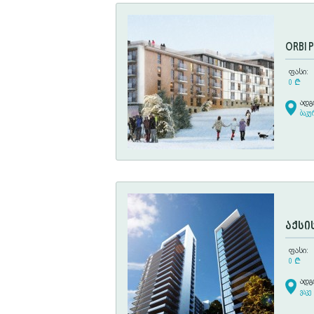
ORBI P
ფასი:
0
¢
ადგ
ბაკუ
აქსის
ფასი:
0
¢
ადგ
ვაკე