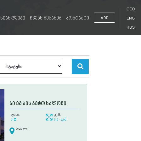
GEO
სიახლეები
ჩვენს შესახებ
კონტაქტი
ADD
ENG
RUS
ჯი ემ ჯის ავტო სალონი
ფასი:
კვ.მ:
0
¢
0.0 - დან
ადგილი: