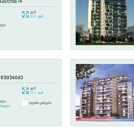
ასლის 14
კვ.მ:
51.0 - დან
ილი:
ი
 ნუცუბიძე
კვ.მ:
71.7 - დან
ილი:
თეთრი კარკასი
ურთალო