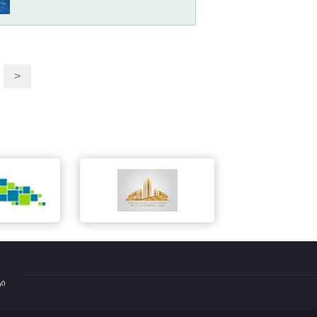
.
>
ტი