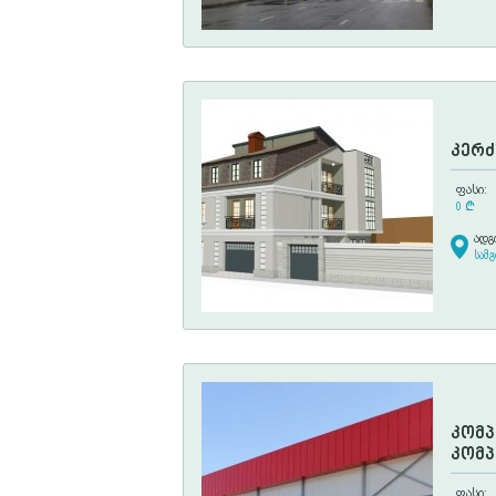
კერძ
ფასი:
0
¢
ადგ
სამ
კომპ
კომპ
ფასი: