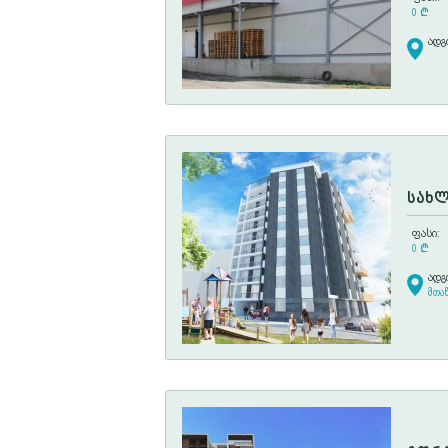
0
¢
ადგ
სახლ
ფასი:
0
¢
ადგ
მთაწ