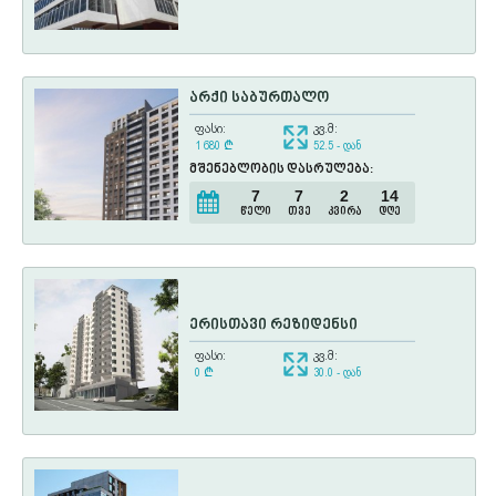
არქი საბურთალო
ფასი:
კვ.მ:
1 680
¢
52.5 - დან
მშენებლობის დასრულება:
7
7
2
14
წელი
თვე
კვირა
დღე
ერისთავი რეზიდენსი
ფასი:
კვ.მ:
0
¢
30.0 - დან