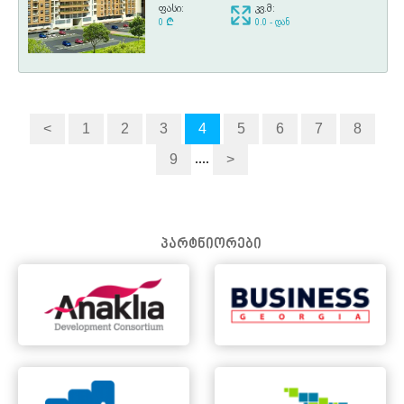
ფასი:
კვ.მ:
0
¢
0.0 - დან
<
1
2
3
4
5
6
7
8
....
9
>
პარტნიორები