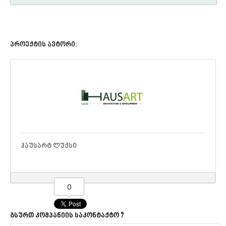
პროექტის ავტორი:
ᲰᲐᲣᲡᲐᲠᲢ ᲚᲣᲥᲡᲘ
0
გსურთ კომპანიის საკონტაქტო ?