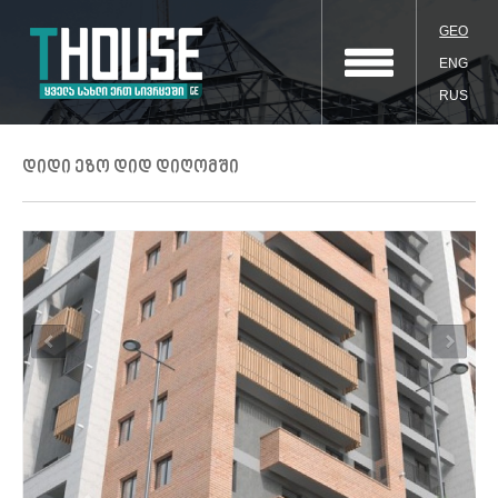
GEO
ENG
RUS
დიდი ეზო დიდ დიღომში