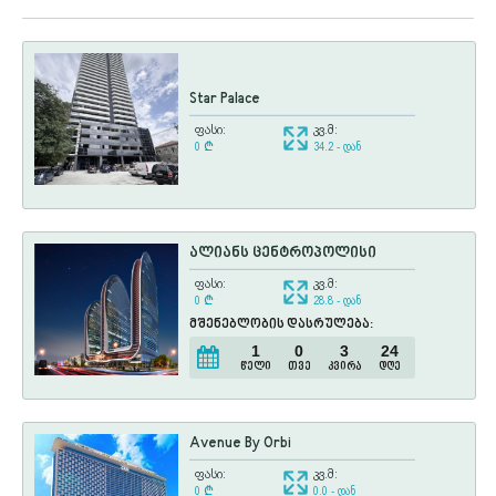
Star Palace
ფასი:
კვ.მ:
0
¢
34.2 - დან
ალიანს ცენტროპოლისი
ფასი:
კვ.მ:
0
¢
28.8 - დან
მშენებლობის დასრულება:
1
0
3
24
წელი
თვე
კვირა
დღე
Avenue By Orbi
ფასი:
კვ.მ:
0
¢
0.0 - დან