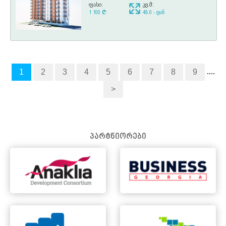
ფასი:
კვ.მ:
1 100
¢
48.0 - დან
....
1
2
3
4
5
6
7
8
9
>
პარტნიორები