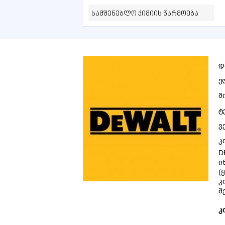
სამშენებლო ქიმიის წარმოება
დ
ე
მ
ტ
ვ
კ
D
ი
(
კ
შ
კ