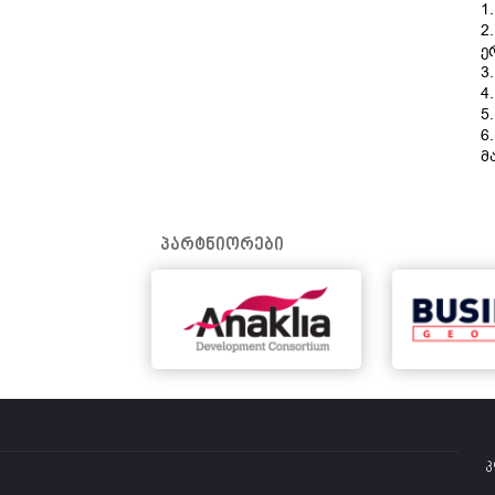
1
2
ე
3
4
5
6
მ
პარტნიორები
კ