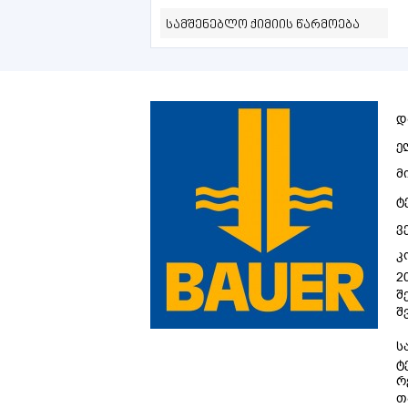
სამშენებლო ქიმიის წარმოება
დ
ე
მ
ტ
ვ
კ
2
შ
შ
ს
ტ
რ
თ