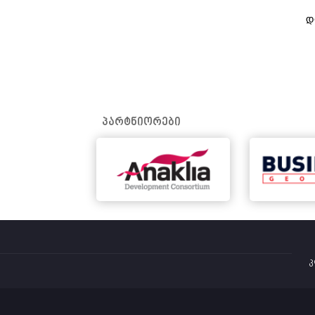
დ
პარტნიორები
კ