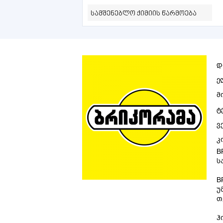
სამშენებლო ქიმიის წარმოება
დ
ე
მ
ტ
ვ
კ
B
ს
B
უ
თ
ჰ