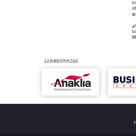
ს
ი
დ
კ
ს
B
პარტნიორები
კ