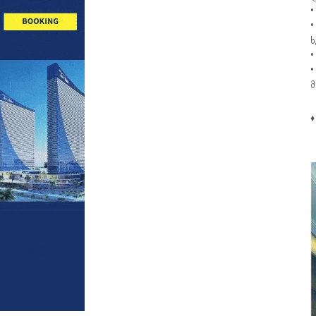
•
•
ხ
•
•
მ