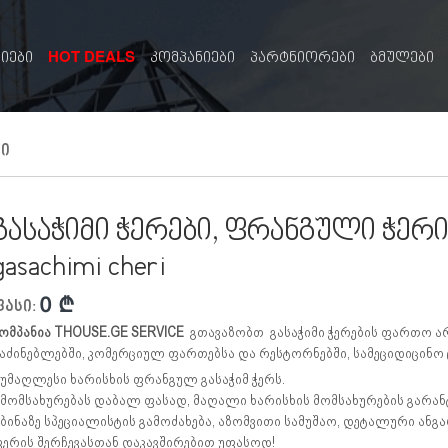
HOT DEALS
სიები
კომპანიები
პარტნიორები
ბმულები
ი
გასაჭიმი ჭერები, ფრანგული ჭერი
gasachimi cheri
0 ¢
ფასი:
ომპანია THOUSE.GE SERVICE
გთავაზობთ გასაჭიმი ჭერების ფართო არ
აძინებლებში, კომერციულ ფართებსა და რესტორნებში, სამეციდიცინო ც
 უმაღლესი ხარისხის ფრანგულ გასაჭიმ ჭერს.
 მომსახურებას დაბალ ფასად, მაღალი ხარისხის მომსახურების გარან
 ბინაზე სპეციალისტის გამოძახება, აზომვითი სამუშაო, დეტალური ანგ
ერის შერჩევასთან დაკავშირებით უფასოდ!