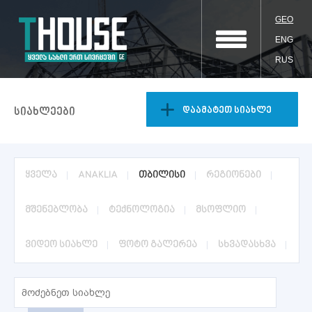
GEO
ENG
RUS
დაამატეთ სიახლე
სიახლეები
ყველა
ANAKLIA
თბილისი
რეგიონები
მშენებლობა
ტექნოლოგია
მსოფლიო
ვიდეო სიახლე
ფოტო გალერეა
სხვადასხვა