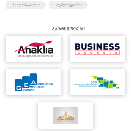
მაკდონალდსი
თემურ ჭყონია
პარტნიორები