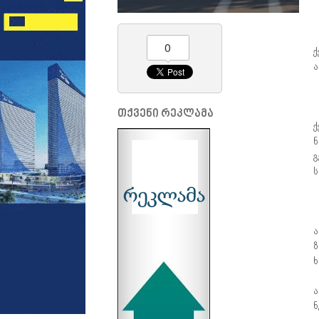
0
ქ
ა
თქვენი რეკლამა
ქ
ნ
გ
ს
ა
ზ
ხ
ა
ნ