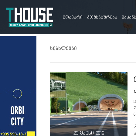
მთავარი
მომსახურება
ვაკან
სიახლეები
ქ
დ
გ
„
დ
23 მაისი 2019