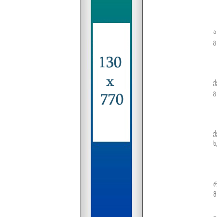
ა
გ
ქ
გ
ქ
ხ
რ
მ