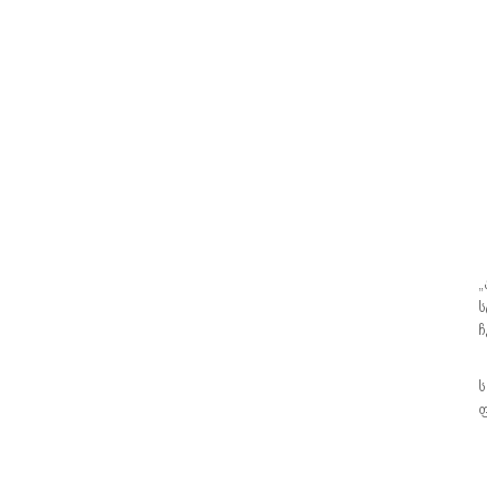
„
ს
ჩ
ს
ფ