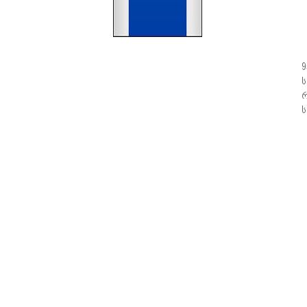
9
ს
რ
ს