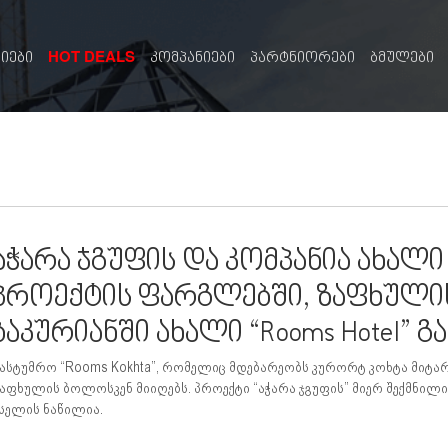
HOT DEALS
სიები
კომპანიები
პარტნიორები
ბმულები
აჭარა ჯგუფის და კომპანია ახალ
პროექტის ფარგლებში, ზაფხულ
ბაკურიანში ახალი “Rooms Hotel” გ
ასტუმრო “Rooms Kokhta”, რომელიც მდებარეობს კურორტ კოხტა მიტარ
აფხულის ბოლოსკენ მიიღებს. პროექტი “აჭარა ჯგუფის” მიერ შექმნილი 
სელის ნაწილია.