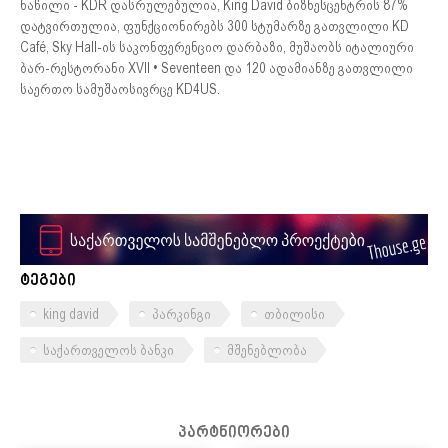
ნაწილი - KDR დასრულებულია, King David ბიზნესცენტრის 87%
დატვირთულია, ფუნქციონირებს 300 სტუმარზე გათვლილი KD
Café, Sky Hall-ის საკონფერენციო დარბაზი, მუშაობს იტალიური
ბარ-რესტორანი XVII • Seventeen და 120 ადამიანზე გათვლილი
საერთო სამუშაოსივრცე KD4US.
ტეგები
king david
პარკინგი
თბილისი
საქართველოს ბანკი
მშენებლობა
პარტნიორები