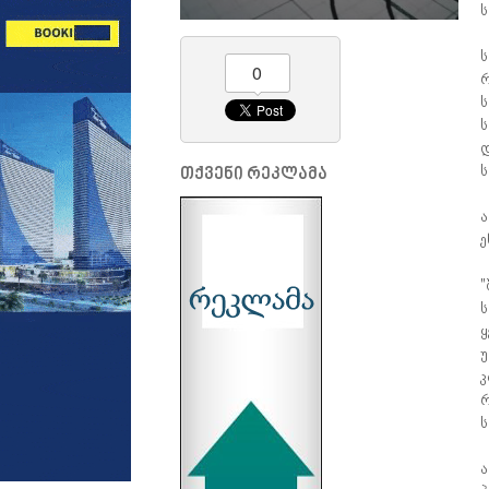
ს
ს
0
რ
ს
ს
დ
ს
თქვენი რეკლამა
ა
ე
"
ს
ყ
უ
კ
რ
ს
ა