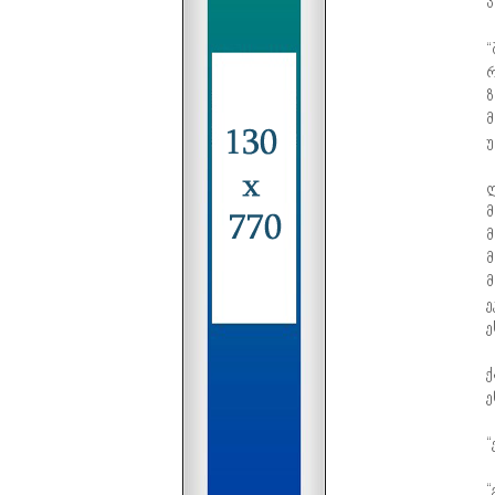
პ
“
რ
ზ
მ
უ
ლ
მ
მ
მ
მ
ე
ე
ქ
ე
“
“