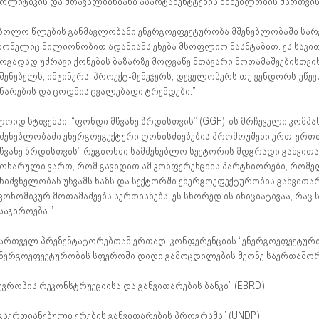
ოლიტიკის და მრავალბინიანი აპარტამენტტების მშნებლობის მართვის 
ბოლო წლების განმავლობაში ენერგოეფექტურობა მშენებლობაში სარ
ომელიც მილიონობით ადამიანს ეხება მსოფლიო მასშტაბით. ეს საკითხ
ოგადად უძრავი ქონების ბაზარზე მოღვაწე მთავარი მოთამაშეებისთვის
შენებელს, ინჟინერს, პროექტ-მენეჯერს, დეველოპერს თუ ვენდორს უწ
ნარების და ცოდნის ცვალებადი ტრენდები.”
ოიდ სტივენსი, “ფონდი მწვანე ზრდისთვის” (GGF)-ის მრჩეველი კომპანი
შენებლობაში ენერგოეგექტური ღონისძიებების პრომოუშენი ერთ-ერთი
წვანე ზრდისთვის” რეგიონში სამშენებლო სექტორის მდგრადი განვით
ოხარული ვართ, რომ გავხდით ამ კონფერენციის პარტნიორები, რომე
ნიშვნელობას უსვამს ხაზს და სექტორში ენერგოეფექტურობის განვითა
კონომიკურ მოთამაშეებს აერთიანებს. ეს სწორედ ის ინიციატივაა, რაც
საჭიროება.”
ართველ პრეზენტატორებთან ერთად, კონფერენციის “ენერგოეფექტური 
ნერგოეფექტურობის სფეროში დიდი გამოცდილების მქონე საერთაშორ
ევროპის რეკონსტრუქციისა და განვითარების ბანკი” (EBRD);
გაერთიანებული ერების განვითარების პროგრამა” (UNDP);