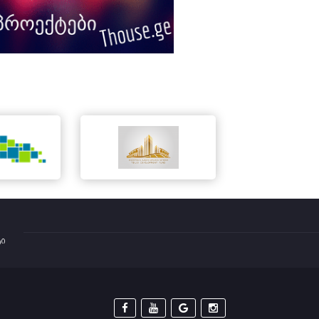
ტი



