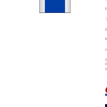
წ
“
ე
M
კ
ღ
მ
მ