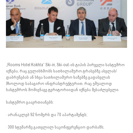
„Rooms Hotel Kokhta“ Ski-in, Ski-out-ის ტიპის პირველი სასტუმრო
იქნება, რაც გულისხმობს სათხილამურო ტრასებზე ასვლას/
დაბრუნებას ან სხვა სათხილამურო ხაზებზე გადასვლას
მხოლოდ საბაგირო ინფრასტრუქტურით, რაც უშუალოდ
სასტუმროს მომიჯნავე ტერიტორიიდან იქნება შესაძლებელი.
სასტუმრო გააერთიანებს:
· არანაკლებ 92 ნომერს და 70 აპარტამენტს;
· 300 სტუმარზე გათვლილ საკონფერენციო დარბაზს;