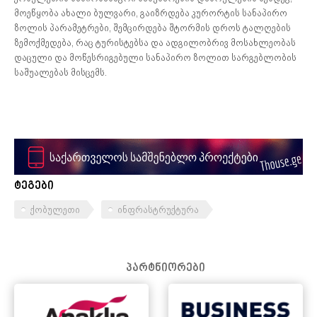
მოეწყობა ახალი ბულვარი, გაიზრდება კურორტის სანაპირო
ზოლის პარამეტრები, შემცირდება შტორმის დროს ტალღების
ზემოქმედება, რაც ტურისტებსა და ადგილობრივ მოსახლეობას
დაცული და მოწესრიგებული სანაპირო ზოლით სარგებლობის
საშუალებას მისცემს.
ტეგები
ქობულეთი
ინფრასტრუქტურა
პარტნიორები