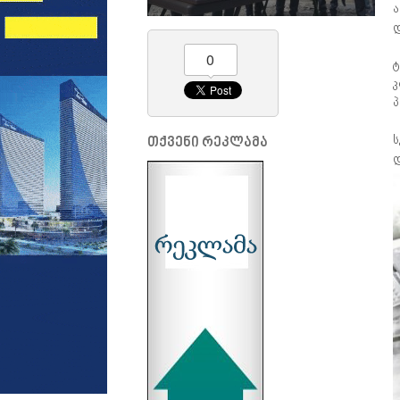
ა
დ
0
ტ
კ
პ
ს
თქვენი რეკლამა
დ