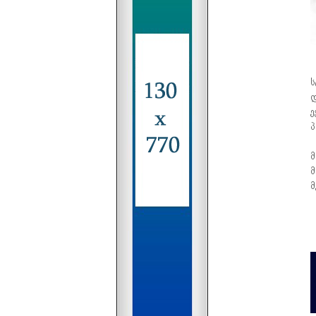
ს
დ
ე
პ
მ
მ
მ