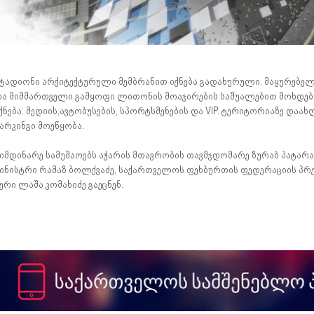
ტადიონი არქიტექტურული მემბრანით იქნება გადახურული. მაყურებე
ა მიმმართველი გამყოფი ლითონის მოაჯირების საშუალებით მოხდება
ქნება: მედიის,ავტობუსების, სპორტსმენების და VIP. ტერიტორიაზე და
არკინგი მოეწყობა.
იმდინარე სამუშაოებს აჭარის მთავრობის თავმჯდომარე ზურაბ პატარაძ
ინისტრი რამაზ ბოლქვაძე, საქართველოს ფეხბურთის ფედერაციის პრე
ერი ლაშა კომახიძე გაეცნენ.