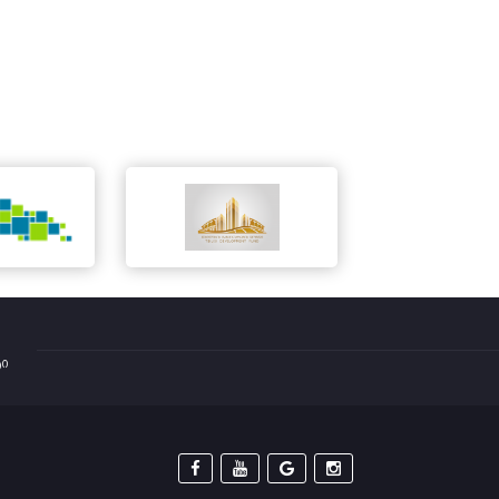
ტი



