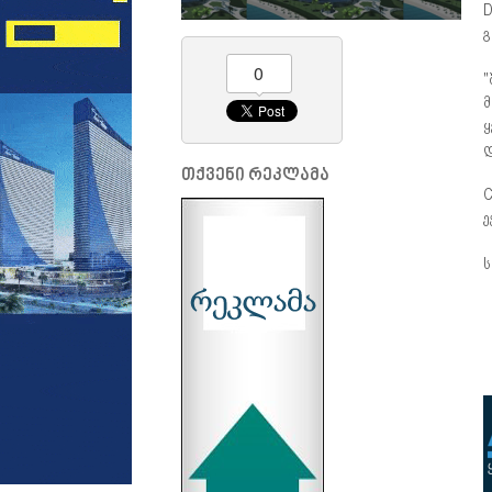
D
გ
0
"
მ
ყ
დ
თქვენი რეკლამა
C
ე
ს