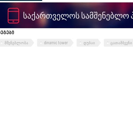
ტეგები
მშენებლობა
dinamic tower
დუბაი
ცათამბჯენი