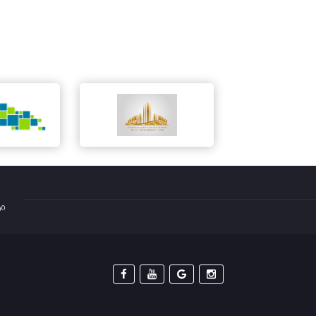
ტი



