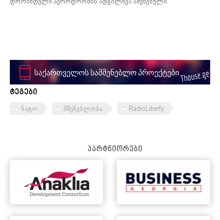
დროინდელი აეროდრომის ადგილზეა აშენებული.
ტეგები
ნატო
მშენებლობა
RadioLiberty
პარტნიორები