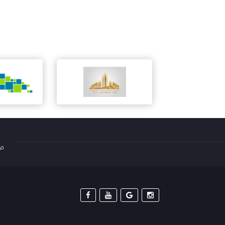
ტი



