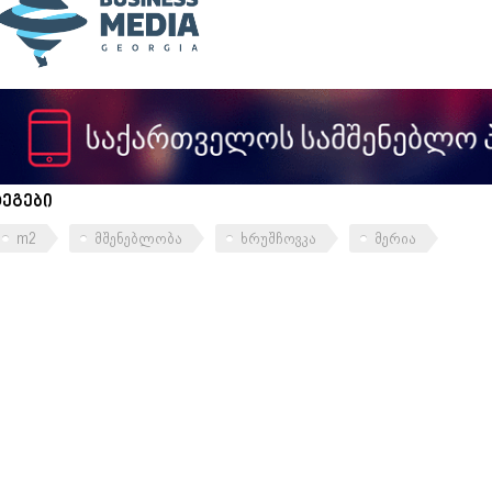
ტეგები
m2
მშენებლობა
ხრუშჩოვკა
მერია