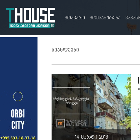
მთავარი
მომსახურება
ვაკან
სიახლეები
ს
პ
ს
ს
ა
14 მარტი 2018