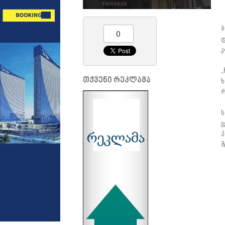
ბ
0
დ
კ
„
თქვენი რეკლამა
ხ
რ
ს
ვ
პ
მ