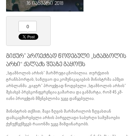
16 იანვარი 2018
0
გიჟურ" პროექტად წოდებული „სტამბოლის
არხი“ ქალაქს შუაზე გაყოფს
„სტამბოლის არხის“ მარშრუტი ცნობილია. თურქეთის
ტრანსპორტის, საზღვაო და კომუნიკაციების მინისტრმა აჰმეთ
არსლანმა „გიჟურ“ პროექტად წოდებული „სტამბოლის არხის“
შესახებ პრესკონფერენცია გამართა და განმარტა, რომ 45 კმ-
იანი პროექტის მშენებლობა უკვე დაწყებულია.
მინისტრის თქმით, შავი ზღვის მარმარილოს ზღვასთან
დამაკავშირებელი არხის პირველადი საბურღი სამუშაოები
ქუჩუქჩექმეჯეს რაიონში უკვე მიმდინარეობს.