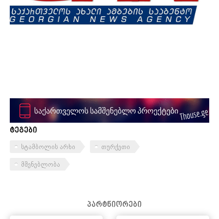
ტეგები
სტამბოლის არხი
თურქეთი
მშენებლობა
პარტნიორები