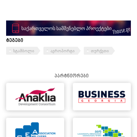
ტეგები
სტამბოლი
აეროპორტი
თურქეთი
პარტნიორები