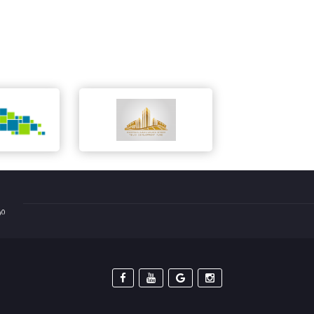
ტი



