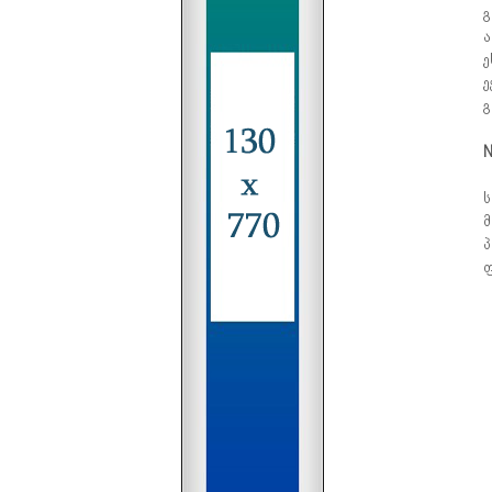
გ
ა
ე
ე
გ
N
ს
მ
პ
ფ