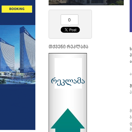
0
თქვენი რეკლამა
ს
პ
ა
ა
შ
პ
მ
ბ
დ
მ