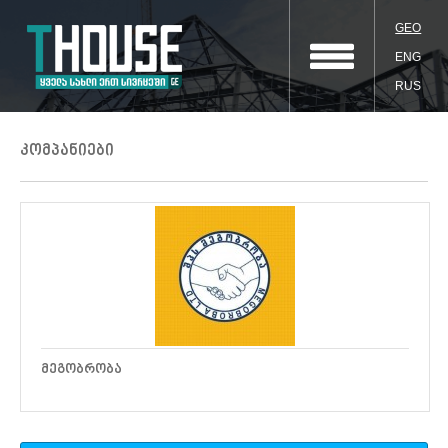
GEO
ENG
RUS
კომპანიები
ᲛᲔᲒᲝᲑᲠᲝᲑᲐ