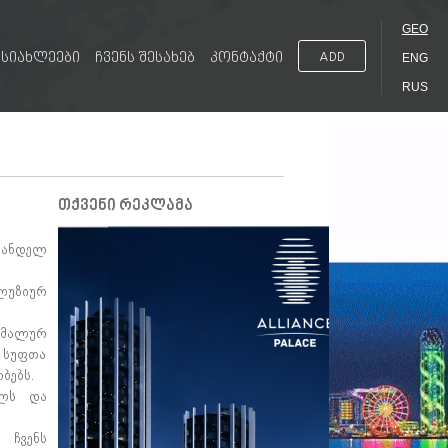
GEO
სიახლეები
ჩვენს შესახებ
კონტაქტი
ADD
ENG
RUS
თქვენი რეკლამა
ვანდელ
ლუზიურ
იმალურ
 სუფთა
ბებს.
ელს და
 ჩვენს