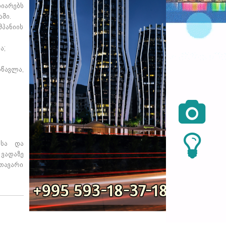
იარებს
ში.
მპანიის
ა;
სწავლა,

ასა და
ვადაზე
თავარი