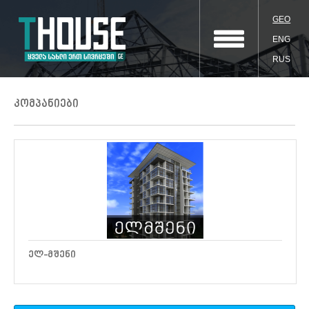
GEO
ENG
RUS
კომპანიები
ᲔᲚ-ᲛᲨᲔᲜᲘ