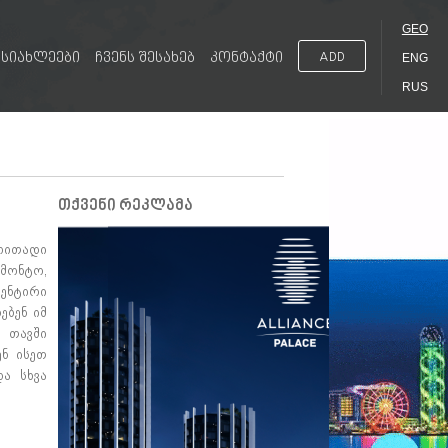
GEO
სიახლეები
ჩვენს შესახებ
კონტაქტი
ADD
ENG
RUS
თქვენი რეკლამა
რითადი
ონტო,
ენტირი
ებენ იმ
 თავში
ნ ისეთ
ა სხვა